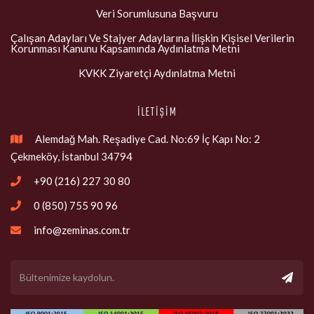
Veri Sorumlusuna Başvuru
Çalışan Adayları Ve Stajyer Adaylarına İlişkin Kişisel Verilerin
Korunması Kanunu Kapsamında Aydınlatma Metni
KVKK Ziyaretçi Aydınlatma Metni
İLETİŞİM
Alemdağ Mah. Reşadiye Cad. No:69 İç Kapı No: 2

Çekmeköy, İstanbul 34794
+90 (216) 227 30 80

0 (850) 755 90 96

info@zeminas.com.tr
