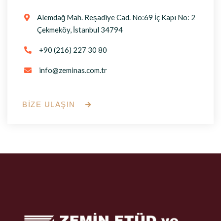
Alemdağ Mah. Reşadiye Cad. No:69 İç Kapı No: 2

Çekmeköy, İstanbul 34794
+90 (216) 227 30 80

info@zeminas.com.tr

BİZE ULAŞIN
